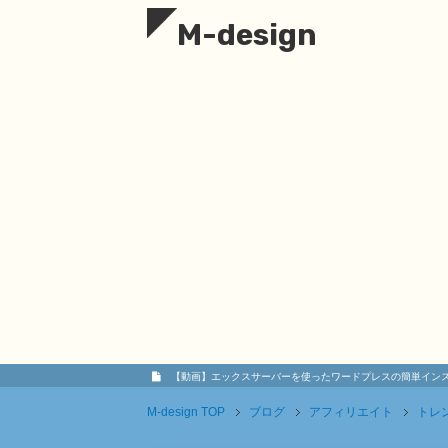
M-design
【動画】エックスサーバーを使ったワードプレスの簡単イン
M-design
TOP
ブログ
アフィリエイト
トレ