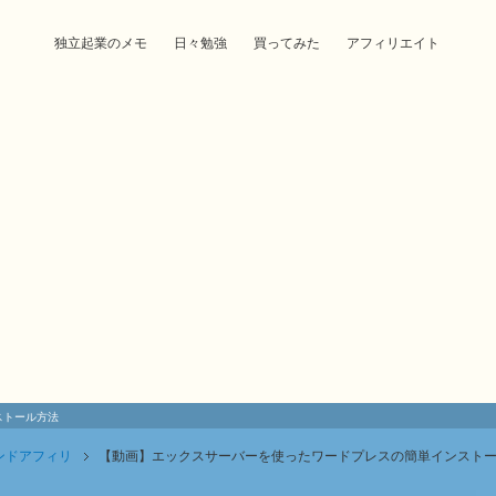
独立起業のメモ
日々勉強
買ってみた
アフィリエイト
ストール方法
ンドアフィリ
【動画】エックスサーバーを使ったワードプレスの簡単インスト