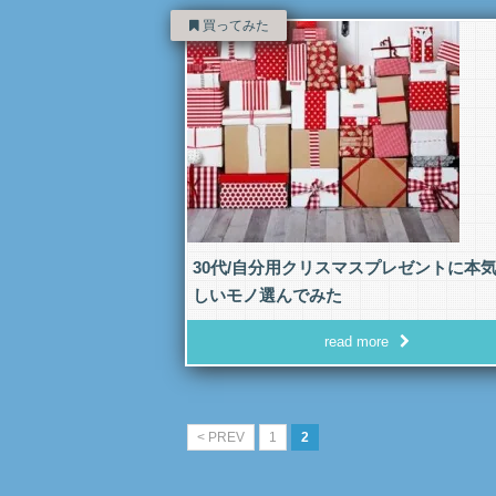
買ってみた
30代/自分用クリスマスプレゼントに本
しいモノ選んでみた
read more
< PREV
1
2