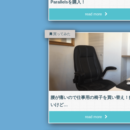
Parallelsを購入！
read more
買ってみた
腰が痛いので仕事用の椅子を買い替え！
いけど…
read more