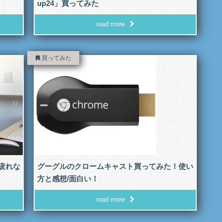
up24」買ってみた
read more
買ってみた
疲れな
グーグルのクロームキャスト買ってみた！使い
方と感想/面白い！
read more