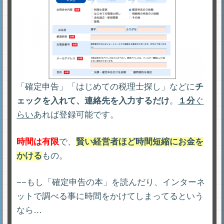
「確定申告」「はじめての税理士探し」などに
チ
ェックを入れて、連絡先を入力するだけ
。
１分
ぐ
らい
あれば登録可能です。
時間は有限
で、
賢い経営者ほど時間短縮にお金を
かける
もの。
−−もし「確定申告の本」を読んだり、インターネ
ットで調べる事に時間をかけてしまってるという
なら…