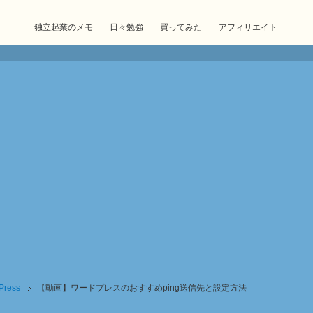
独立起業のメモ
日々勉強
買ってみた
アフィリエイト
Press
【動画】ワードプレスのおすすめping送信先と設定方法