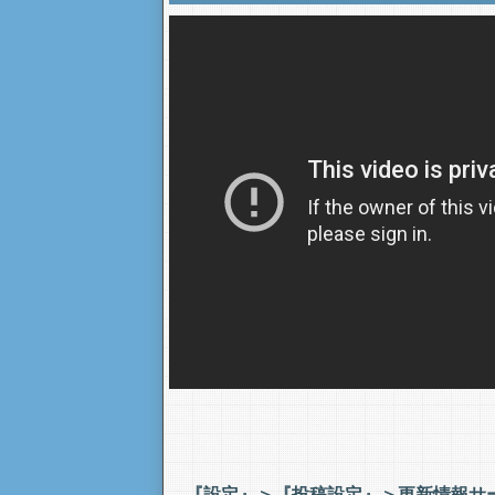
『設定』＞『投稿設定』＞更新情報サ